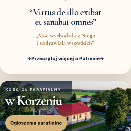
“Virtus de illo exibat
et sanabat omnes”
„Moc wychodziła z Niego
i uzdrawiała wszystkich”
→
Przeczytaj więcej o Patronie
→
KOŚCIÓŁ PARAFIALNY
w Korzeniu
Ogłoszenia parafialne